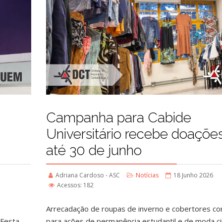
Campanha para Cabide
Universitário recebe doaçõe
até 30 de junho
Adriana Cardoso - ASC
Notícias
18 Junho 2026
Acessos: 182
Arrecadação de roupas de inverno e cobertores con
a Festa
para ações de permanência estudantil e de moda ci