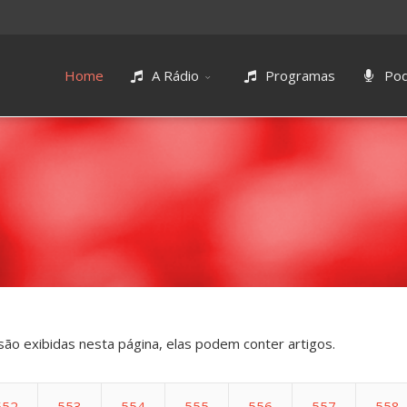
Home
A Rádio
Programas
Pod
são exibidas nesta página, elas podem conter artigos.
552
553
554
555
556
557
558