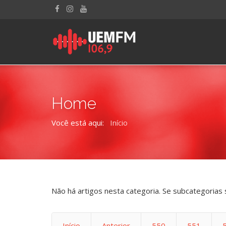
Home
Você está aqui:
Início
Não há artigos nesta categoria. Se subcategorias 
Início
Anterior
550
551