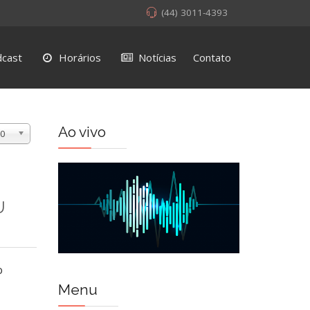
(44) 3011-4393
cast
Horários
Notícias
Contato
Ao vivo
0
U
o
Menu