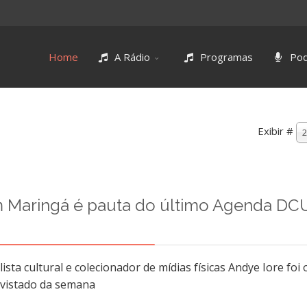
Home
A Rádio
Programas
Pod
Exibir #
2
 em Maringá é pauta do último Agenda DC
lista cultural e colecionador de mídias físicas Andye Iore foi 
vistado da semana