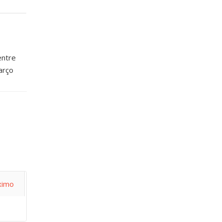
entre
arço
ximo