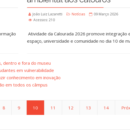
João Luiz Lazaretti
Notícias
09 Março 2026
Acessos: 210
formação
Atividade da Calourada 2026 promove integração 
espaço, universidade e comunidade no dia 10 de m
s, dentro e fora do museu
udantes em vulnerabilidade
uzir conhecimento em inovação
ção em todos os câmpus
8
9
10
11
12
13
14
Pró