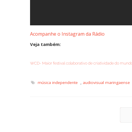
Acompanhe o Instagram da Rádio
Veja também:
WCD- Maior festival colaborativo de criatividade do mun
música independente
,
audiovisual maringaense
A