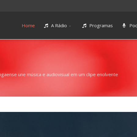
Home
A Rádio
Programas
Pod
ngaense une música e audiovisual em um clipe enolvente