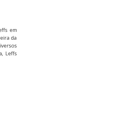
effs em
eira da
iversos
, Leffs