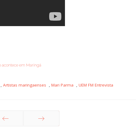
do acontece em Maringá
,
Artistas maringaenses
,
Mari Parma
,
UEM FM Entrevista
nterior
Próximo