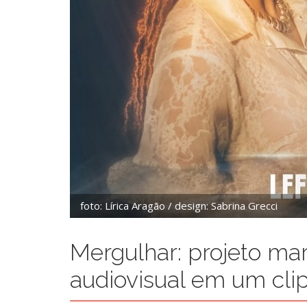
foto: Lírica Aragão / design: Sabrina Grecci
Mergulhar: projeto ma
audiovisual em um cli