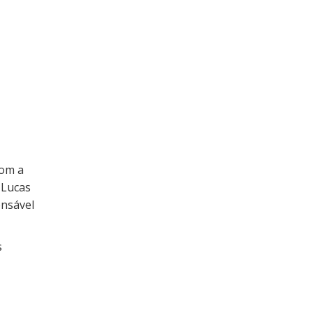
com a
 Lucas
onsável
s