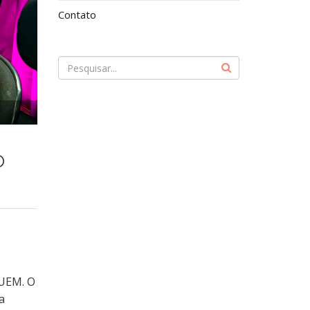
Contato
o
 UEM. O
a