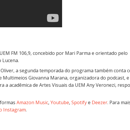
 UEM FM 106,9, concebido por Mari Parma e orientado pelo
o Lucena.
 Oliver, a segunda temporada do programa também conta 
e Multimeios Giovanna Marana, organizadora do podcast, e
a a acadêmica de Artes Visuais da UEM Any Veronezi, resp
taformas
Amazon Music
,
Youtube
,
Spotify
e
Deezer
. Para mai
 no Instagram
.