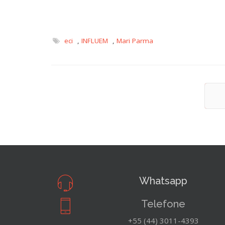
eci
,
INFLUEM
,
Mari Parma
A
Whatsapp
Telefone
+55 (44) 3011-4393