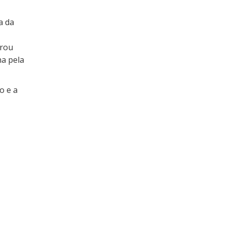
a da
arou
ha pela
o e a