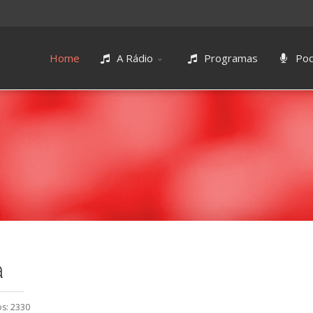
Home
A Rádio
Programas
Pod
a
s: 2330