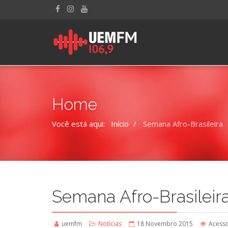
Home
Você está aqui:
Início
Semana Afro-Brasileira
Semana Afro-Brasileir
uemfm
Notícias
18 Novembro 2015
Acesso