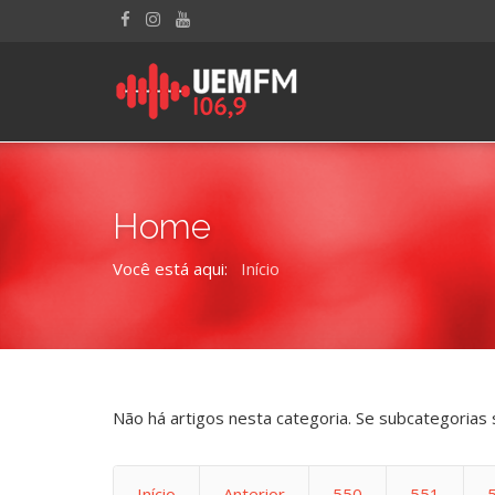
Home
Você está aqui:
Início
Não há artigos nesta categoria. Se subcategorias 
Início
Anterior
550
551