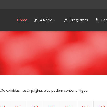
Home
A Rádio
Programas
Pod
são exibidas nesta página, elas podem conter artigos.
552
553
554
555
556
557
558