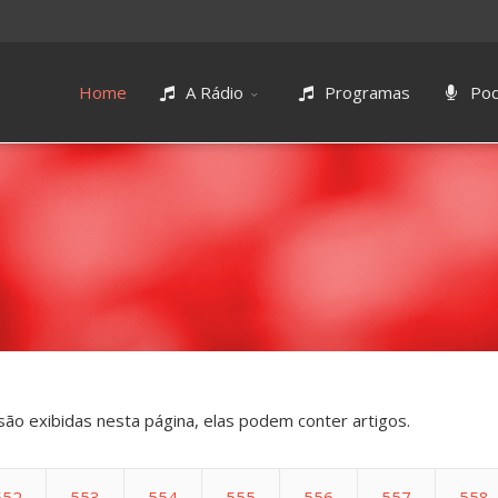
Home
A Rádio
Programas
Pod
são exibidas nesta página, elas podem conter artigos.
552
553
554
555
556
557
558