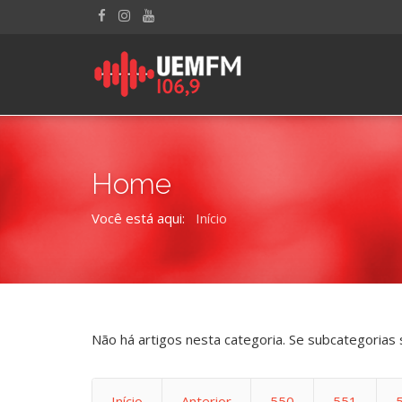
Home
Você está aqui:
Início
Não há artigos nesta categoria. Se subcategorias 
Início
Anterior
550
551