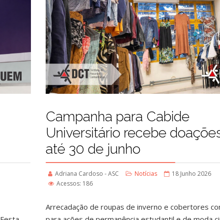
Campanha para Cabide
Universitário recebe doaçõe
até 30 de junho
Adriana Cardoso - ASC
Notícias
18 Junho 2026
Acessos: 186
Arrecadação de roupas de inverno e cobertores con
a Festa
para ações de permanência estudantil e de moda ci