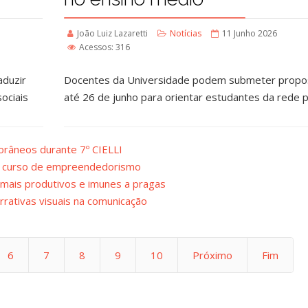
João Luiz Lazaretti
Notícias
11 Junho 2026
Acessos: 316
aduzir
Docentes da Universidade podem submeter propo
ociais
até 26 de junho para orientar estudantes da rede 
râneos durante 7º CIELLI
a curso de empreendedorismo
mais produtivos e imunes a pragas
rativas visuais na comunicação
6
7
8
9
10
Próximo
Fim