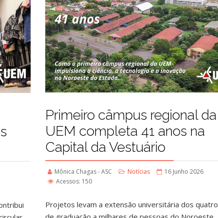
Primeiro câmpus regional da
UEM completa 41 anos na
es
Capital da Vestuário
Mônica Chagas - ASC
Notícias
16 Junho 2026
Acessos: 150
Projetos levam a extensão universitária dos quatr
ntribui
de graduação a milhares de pessoas do Noroeste
ircular